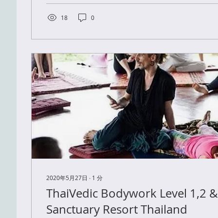
18
0
2020年5月27日
∙
1
分
ThaiVedic Bodywork Level 1,2 
Sanctuary Resort Thailand