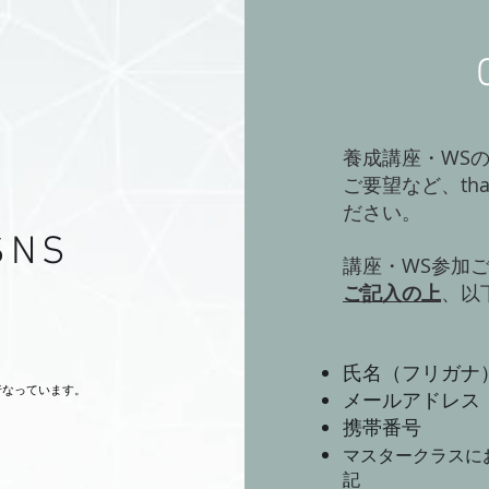
養成講座・WS
ご要望など、
th
ださい。
SNS
講座・WS参加
ご記入の上
、以
氏名（フリガナ
行なっています。
メールアドレス
携帯番号
マスタークラスにお申し
記