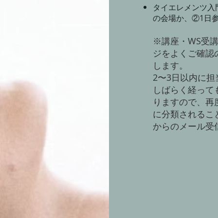
タイエレメンツ入
の会場か、②1日
※講座
・WS
受
ジをよくご確認
します。
2〜3日以内に
しばらく経って
りますので、再
に分類されることがあ
からのメール受