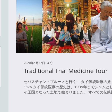
2020年5月27日
∙
4
分
Traditional Thai Medicine Tour
セバスチャン・ブルーノと行く —タイ伝統医療の旅— 201
11/6 タイ伝統医療の歴史は、1939年までシャム
イ王国となった土地で始まりました。 すべての伝統
環境(自然)から始まります。世界中の伝統医療にそれぞ