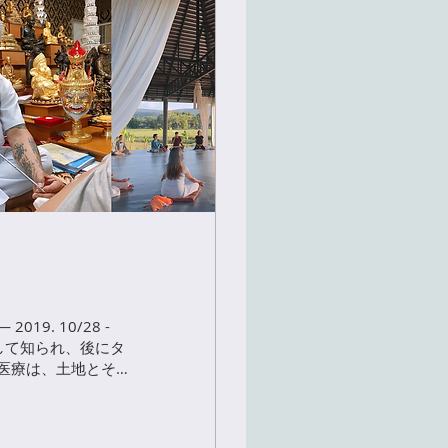
9. 10/28 -
として知られ、後にタ
医療は、土地とその
れ違...