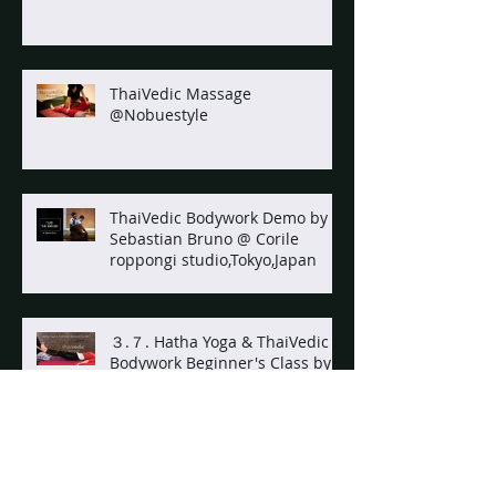
ThaiVedic Massage
@Nobuestyle
ThaiVedic Bodywork Demo by
Sebastian Bruno @ Corile
roppongi studio,Tokyo,Japan
３.７. Hatha Yoga & ThaiVedic
Bodywork Beginner's Class by
Ken
ThaiVedic Bodywork Level 1,2 &
3 @ The Sanctuary Resort