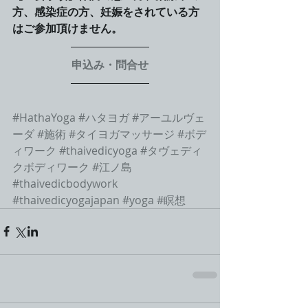
方、感染症の方、妊娠をされている方
はご参加頂けません。
申込み・問合せ
#HathaYoga
#ハタヨガ
#アーユルヴェ
ーダ
#施術
#タイヨガマッサージ
#ボデ
ィワーク
#thaivedicyoga
#タヴェディ
クボディワーク
#江ノ島
#thaivedicbodywork
#thaivedicyogajapan
#yoga
#瞑想