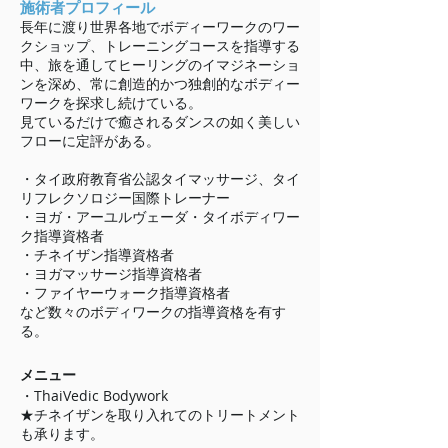
施術者プロフィール
長年に渡り​世界各地でボディーワークのワー
クショップ、トレーニングコースを指導する
中、旅を通してヒーリングのイマジネーショ
ンを深め、常に創造的かつ独創的なボディー
ワークを探求し続けている。
見ているだけで癒されるダンスの如く美しい
フローに定評がある。
・タイ政府教育省公認タイマッサージ、タイ
リフレクソロジー国際トレーナー
・ヨガ・アーユルヴェーダ・タイボディワー
ク指導資格者
・チネイザン指導資格者
・ヨガマッサージ指導資格者
・ファイヤーウォーク指導資格者
など数々のボディワークの指導資格を有す
る。
メニュー
・ThaiVedic Bodywork
​​★チネイザンを取り入れてのトリートメント
も承ります。