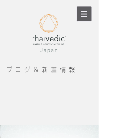
Japan
ブログ＆新着情報