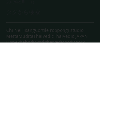
2017年5月
（1）
1件の記事
タグから検索
Chi Nei Tsang
Cortile roppongi studio
Metta
Mudita
ThaiVedic
ThaiVedic JAPAN
Uppekha
bodywork
thaivedicbodywork
thaivedicyoga
thaivedicyogajapan
yoga
アーユルヴェーダ
シャーマニズム
スクレイピング
タイ
タイマッサージ
タイヨガマッサージ
タイヴェディック
タイ伝統医療
タイ王国
タオ
タトゥーサクヤン
タヴェディクボディワーク
チネイザン
デトックス
トークセン
ボディワーク
マントラ
メッタ
ヨガ
リトリート
ルーシーダットン
ヴィパーサナ
予言科学
五大元素理論
施術
東京
氣内臓療法
瞑想
自然療法
道教
鈴木伸枝
養成講座
ソーシャルメディア