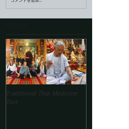
コメントを追加…
特集記事
Traditional Thai Medicine
タイヴェディ
Tour
ワークの学習