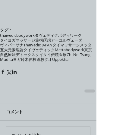
タグ：
thaivedicbodywork
タヴェディクボディワーク
タイヨガマッサージ
施術
瞑想
アーユルヴェーダ
ヴィパーサナ
ThaiVedic JAPAN
タイマッサージ
メッタ
五大元素理論
タイヴェディック
Metta
bodywork
東京
自然療法
デトックス
タイ
タイ伝統医療
Chi Nei Tsang
Mudita
ヨガ
鈴木伸枝
道教
タオ
Uppekha
コメント